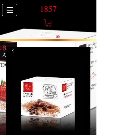
1857
®